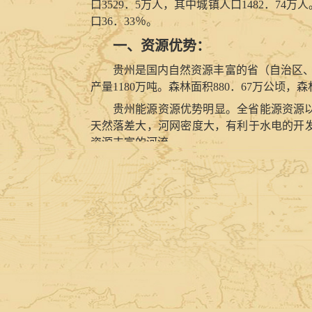
口
3529．5
万人，其中城镇人口
1482．74
万人
口
36．33％
。
一、资源优势：
贵州是国内自然资源丰富的省（自治区
产量
1180
万吨。森林面积
880．67
万公顷，森
贵州能源资源优势明显。全省能源资源
天然落差大，河网密度大，有利于水电的开
资源丰富的河流。
贵州矿产资源十分丰富。全省已发现矿
晶石保有资源储量分别为
3．66
亿吨、
9117．
源储量为
34．26
万吨，居全国第
4
位。稀土矿
贵州生物资源种类繁多。全省有野生动
保护动物；二级国家保护动物有穿山甲、黑
抗污染植物
240
种。银杉、珙桐、桫椤、贵州
无闲草，黔地多良药”之美誉，是中国四大
食作物、油料作物、纤维植物和其他经济作
木主要有油桐、油茶、乌桕、漆树、核桃等，