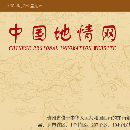
2026年8月7日 星期五
贵州省位于中华人民共和国西南的东南
县、
14
市辖区、
1
个特区。
207
个乡、
194
个民