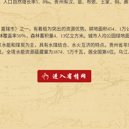
。人口自然增长率
5．8
‰。贵州有汉、苗、布依、土家、侗、彝
、直辖市）之一，有着极为突出的资源优势。耕地面积
454．1
万
林覆盖率
50％
，森林蓄积量
4．13
亿立方米。城市人均公园绿地
以水能和煤炭为主，具有水煤结合、水火互济的特点。贵州省年
发。全境水能资源蕴藏量为
1874．5
万千瓦
，
居全国第
6
位。乌江
产（含亚矿种）
128
种，其中
76
种探明了资源储量，有
39
种矿产资
29
万吨，居全国第
1
位。磷矿、铝土矿资源储量分别为
33．58
亿
资源储量为
86．01
万吨，居全国第
6
位。
物资源
1000
余种，野生动物中脊椎动物有
999
种。黔金丝猴、黑叶
熊、水獭、大灵猫等
69
种。全省野生植物中，工业用植物
600
余
苏铁等
15
种列为国家一级保护植物。全省药用植物资源有
3924
中药材产区之一。天麻、杜仲、黄连、吴萸、石斛等药材享誉国
物近
600
个品种，粮食作物以水稻、玉米、小麦、薯类为主，经济
“大方生漆”、“六马桐油”为贵州名优土特产品。全省饲养的主