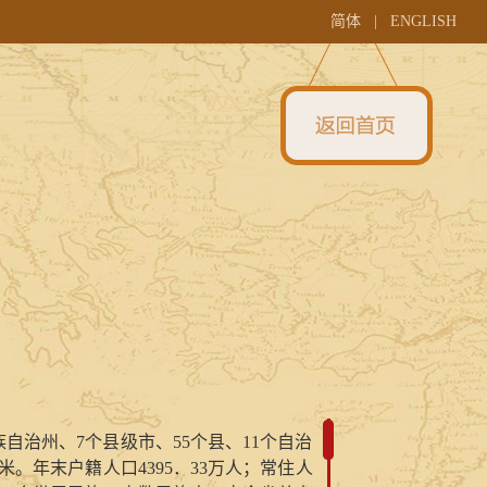
简体
|
ENGLISH
族自治州、
7
个县级市、
55
个县、
11
个自治
米。年末户籍人口
4395．33
万人；常住人