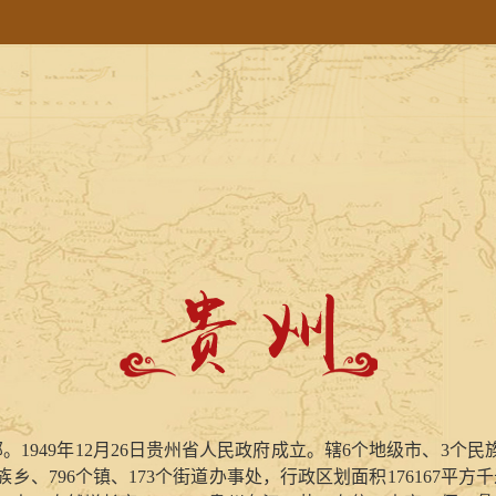
部。
1949
年
12
月
26
日贵州省人民政府成立。辖
6
个地级市、
3
个民
族乡、
796
个镇、
173
个街道办事处，行政区划面积
176167
平方千