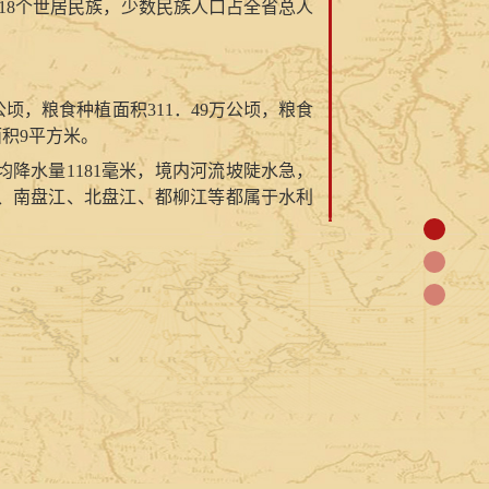
18
个世居民族，少数民族人口占全省总人
公顷，粮食种植面积
311．49
万公顷，粮食
面积
9
平方米。
均降水量
1181
毫米，境内河流坡陡水急，
、南盘江、北盘江、都柳江等都属于水利
源储量排名全国前
10
位。其中
，
锰矿、重
吨、
7．6
亿吨，居全国第
3
位。锑矿保有资
猴、华南虎、黑颈鹤等
15
种列为国家一级
种，可供食用植物
500
余种，绿化、美化及
种，占全国中草药品种的
80％
，故有“夜郎
内外。贵州农作物植物品种丰富，栽培的粮
作物以烤烟、油菜籽为主要品种。经济林
要畜品种有
30
多种，优良牧草资源
2500
余