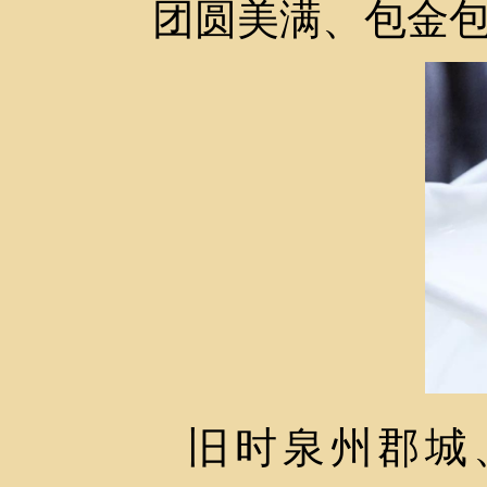
团圆美满、包金
旧时泉州郡城