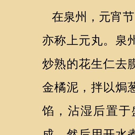
在泉州，元宵节
亦称上元丸。泉
炒熟的花生仁去
金橘泥，拌以焗
馅，沾湿后置于
成，然后用开水