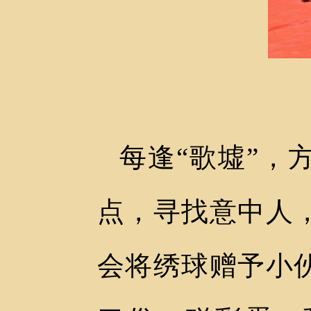
每逢
“歌墟”
点，寻找意中人
会将绣球赠予小