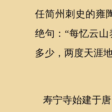
任简州刺史的雍
绝句：“每忆云
多少，两度天涯地
寿宁寺始建于唐