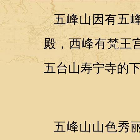
五峰山因有五
殿，西峰有梵王
五台山寿宁寺的
五峰山山色秀丽