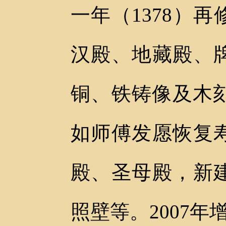
一年（1378）
汉殿、地藏殿、
铜、铁铸像及木刻
如师傅发愿恢复
殿、圣母殿，新
照壁等。2007年