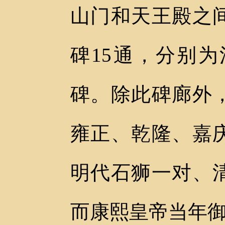
山门和天王殿之
碑15通，分别
碑。除此碑廊外
雍正、乾隆、嘉
明代石狮一对、
而康熙皇帝当年御