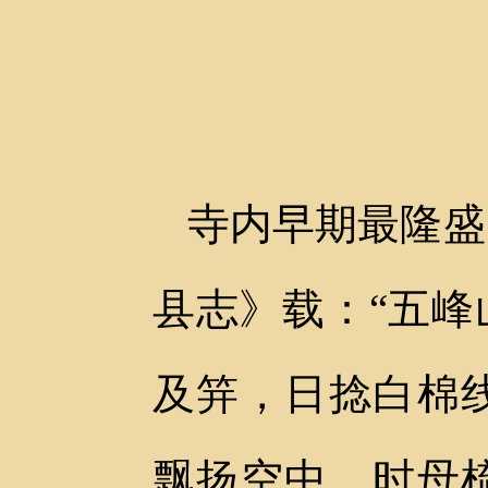
寺内早期最隆盛
县志》载：“五
及笄，日捻白棉
飘扬空中。时母