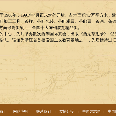
1986年，1991年4月正式对外开放。占地面积4.7万平方米，
叶加工工具、茶样、茶叶包装、茶叶税票、茶邮票、茶画、茶
列方面最高奖项——全国十大陈列展览精品奖。
的中心，先后举办数次西湖国际茶会，出版《西湖茶思录》《品
杂志。该馆为浙江省首批爱国主义教育基地之一，先后接待过
我们
网站声明
联系我们
友情链接
中国方志网
中国
|
|
|
|
|