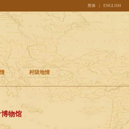
简体
|
ENGLISH
情
村级地情
叶博物馆